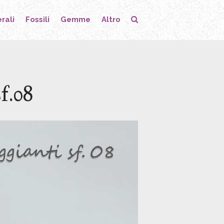
rali
Fossili
Gemme
Altro
gioielli
orecchini
collane
f.08
bracciali
anelli
pendenti
minerali
fossili
gemme
altro