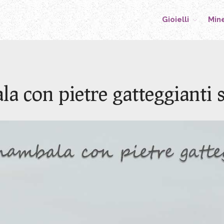
Gioielli
Mine
Geoidea
creazioni in pietre dure
la con pietre gatteggianti s