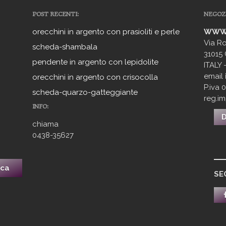
POST RECENTI:
NEGOZ
orecchini in argento con prasioliti e perle
WWW.
Via Ro
scheda-shambala
31015
pendente in argento con lepidolite
ITALY 
email
orecchini in argento con crisocolla
P.iva
scheda-quarzo-gatteggiante
reg.i
INFO:
D
chiama
0438-35627
_
SE