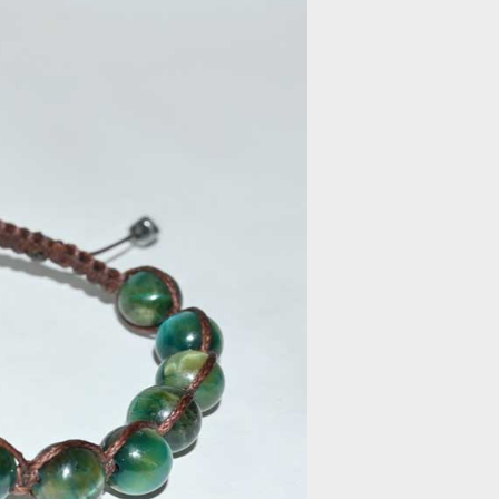
orecchini in argento con
prasioliti e perle
scheda-shambala
pendente in argento con
lepidolite
orecchini in argento con
crisocolla
scheda-quarzo-gatteggiante