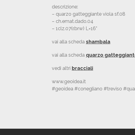
descrizione:
– quarzo gatteggiante viola sf.08
– ch.emat.dado.04
– 1clz.07(r.brw) L=16*
vai alla scheda
shambala
vai alla scheda
quarzo gatteggiant
vedi altri
bracciali
www.geoidea.it
#geoidea #conegliano #treviso #qua