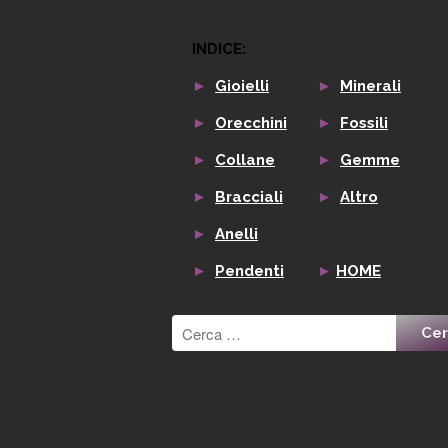
INDICE:
►
Gioielli
►
Minerali
►
Orecchini
►
Fossili
►
Collane
►
Gemme
►
Bracciali
►
Altro
►
Anelli
►
Pendenti
►
HOME