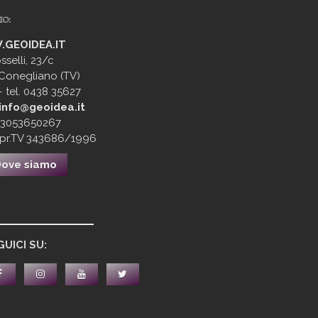
IO:
GEOIDEA.IT
sselli, 23/c
 Conegliano (TV)
– tel. 0438 35627
info@geoidea.it
 03053650267
mpr.TV 343686/1996
ove siamo
___________
GUICI SU: