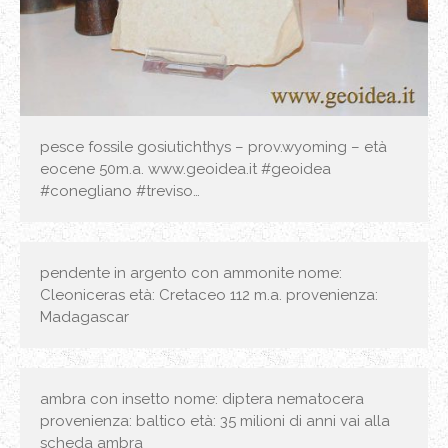
pesce fossile gosiutichthys – prov.wyoming – età
eocene 50m.a. www.geoidea.it #geoidea
#conegliano #treviso…
pendente in argento con ammonite nome:
Cleoniceras età: Cretaceo 112 m.a. provenienza:
Madagascar
ambra con insetto nome: diptera nematocera
provenienza: baltico età: 35 milioni di anni vai alla
scheda ambra