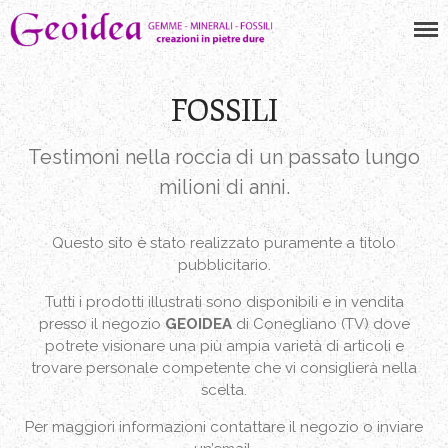
Geoidea
creazioni in pietre dure
FOSSILI
Testimoni nella roccia di un passato lungo
gioielli
milioni di anni.
orecchini
collane
Questo sito è stato realizzato puramente a titolo
bracciali
pubblicitario.
anelli
Tutti i prodotti illustrati sono disponibili e in vendita
pendenti
presso il negozio
GEOIDEA
di Conegliano (TV) dove
minerali
potrete visionare una più ampia varietà di articoli e
trovare personale competente che vi consiglierà nella
fossili
scelta.
gemme
Per maggiori informazioni contattare il negozio o inviare
altro