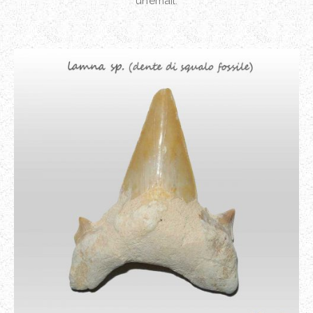
un’email.
orecchini in argento con
prasioliti e perle
scheda-shambala
pendente in argento con
lepidolite
orecchini in argento con
crisocolla
scheda-quarzo-gatteggiante