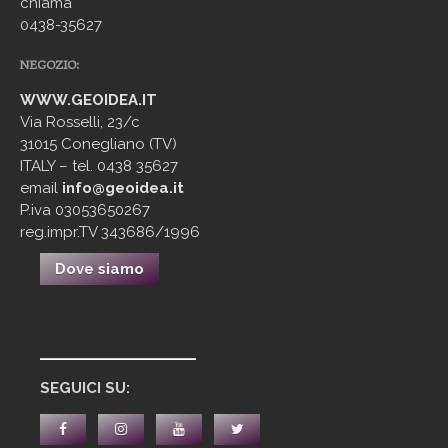
chiama
0438-35627
NEGOZIO:
WWW.GEOIDEA.IT
Via Rosselli, 23/c
31015 Conegliano (TV)
ITALY – tel. 0438 35627
email
info@geoidea.it
P.iva 03053650267
reg.impr.TV 343686/1996
Dove siamo
____________
SEGUICI SU: