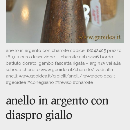
anello in argento con charoite codice: 18042405 prezzo:
160,00 euro descrizione: – charoite cab 12×16 bordo
battuto dorato, gambo fascetta rigata – arg.925 vai alla
scheda charoite www.geoidea.it/charoite/ vedi altri
anelli: www.geoidea.it/gioielli/anelli/ www.geoidea.it
#geoidea #conegliano #treviso #charoite
anello in argento con
diaspro giallo