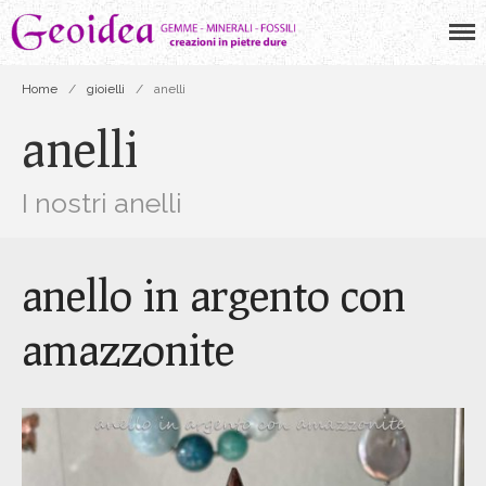
Geoidea
creazioni in pietre dure
Home
/
gioielli
/
anelli
anelli
I nostri anelli
gioielli
orecchini
anello in argento con
collane
bracciali
amazzonite
anelli
pendenti
minerali
fossili
gemme