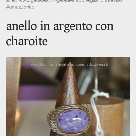
anelli www.geoidea.it #geoidea #conegliano #treviso
#amazzonite
anello in argento con
charoite