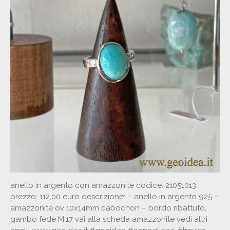
altro
orecchini in argento con
prasioliti e perle
scheda-shambala
pendente in argento con
lepidolite
anello in argento con amazzonite codice: 21051013
orecchini in argento con
prezzo: 112,00 euro descrizione: – anello in argento 925 –
crisocolla
amazzonite ov 10x14mm cabochon – bordo ribattuto,
scheda-quarzo-gatteggiante
gambo fede M.17 vai alla scheda amazzonite vedi altri