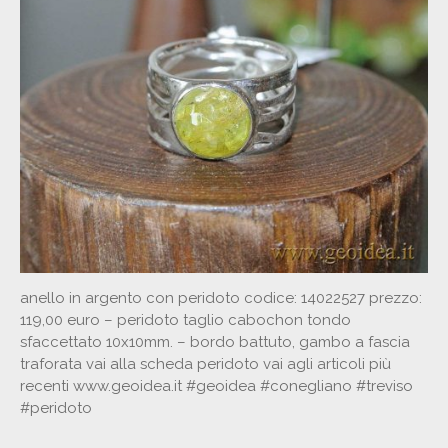
anello in argento con peridoto codice: 14022527 prezzo:
119,00 euro – peridoto taglio cabochon tondo
sfaccettato 10x10mm. – bordo battuto, gambo a fascia
traforata vai alla scheda peridoto vai agli articoli più
recenti www.geoidea.it #geoidea #conegliano #treviso
#peridoto