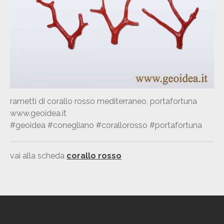
orecchini in argento con
prasioliti e perle
scheda-shambala
rametti di corallo rosso mediterraneo, portafortuna
pendente in argento con
www.geoidea.it
lepidolite
#geoidea #conegliano #corallorosso #portafortuna
orecchini in argento con
crisocolla
vai alla scheda
corallo rosso
scheda-quarzo-gatteggiante