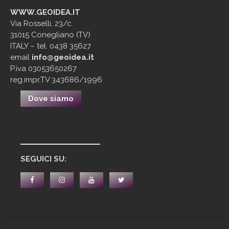
WWW.GEOIDEA.IT
Via Rosselli, 23/c
31015 Conegliano (TV)
ITALY – tel. 0438 35627
email
info@geoidea.it
P.iva 03053650267
reg.impr.TV 343686/1996
Dove siamo
____________
SEGUICI SU: