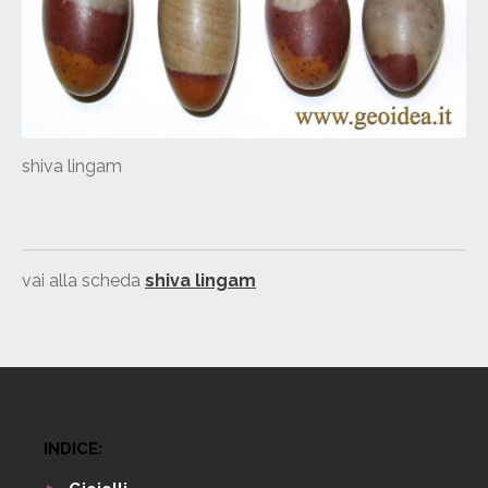
orecchini in argento con
shiva lingam
prasioliti e perle
scheda-shambala
pendente in argento con
lepidolite
vai alla scheda
shiva lingam
orecchini in argento con
crisocolla
scheda-quarzo-gatteggiante
INDICE: